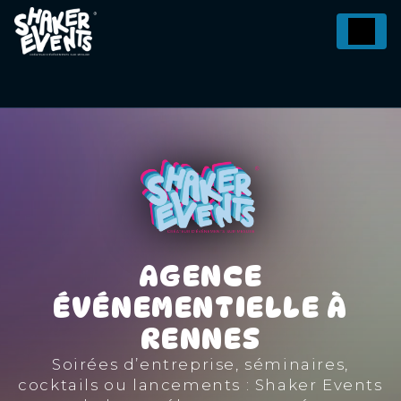
Panneau de gestion des cookies
AGENCE
ÉVÉNEMENTIELLE À
RENNES
Soirées d’entreprise, séminaires,
cocktails ou lancements : Shaker Events