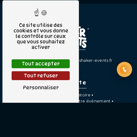
Ce site utilise des
cookies et vous donne
le contrôle sur ceux
que vous souhaitez
activer
06 49 30 14 73
contact@shaker-events.fr
Tout accepter
Tout refuser
Plan du site
Personnaliser
Accueil
Notre histoire
La solution clé en main
Votre événement
Contact
Merci
Devenir partenaire
Organisation événementielle
Événement B2B sur mesure